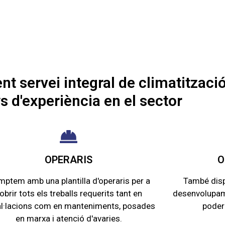
t servei integral de climatitzaci
s d'experiència en el sector
OPERARIS​
O
ptem amb una plantilla d'operaris per a
També disp
obrir tots els treballs requerits tant en
desenvolupame
al·lacions com en manteniments, posades
poder 
en marxa i atenció d'avaries.​