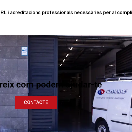
L i acreditacions professionals necessàries per al compli
eix com podem ajudar-te​
CONTACTE