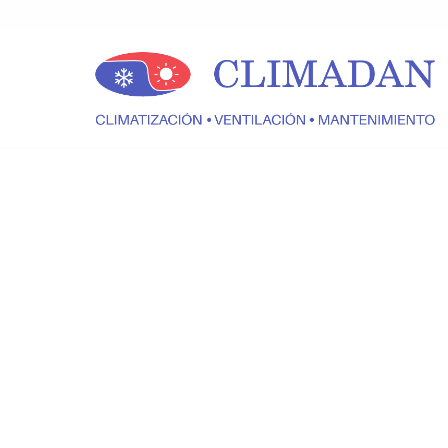
Vés
al
contingut