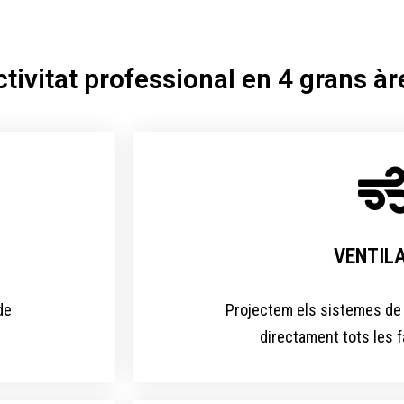
vitat professional en 4 grans àree
VENTIL
de
Projectem els sistemes de 
directament tots les f